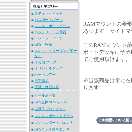
スティックイット
バスボートパーツ
RAMマウントの菱形
レンタルボートパーツ
あります。サイドマ
バッテリー・充電器
トレーラーパーツ
このRAMマウント
GPS・魚探
エレキ・トローリングモー
ボートデッキに予め
ター
てご使用頂けます。
その他 グッズ
オリジナルグッズ
ハードルアー
※当該商品は常に在
法定備品
ります
保証・修理依頼
セール品一覧
GPS魚探NEWモデル
振動子プロテクター
レンタルボートアイテム
レンタルボート用エレキ
GPSロック付きエレキ