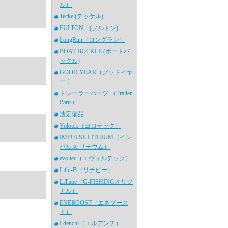
ル）
Teckel(テッケル)
FULTON (フルトン)
LongRun（ロングラン）
BOAT BUCKLE (ボートバ
ックル)
GOOD YEAR（グッドイヤ
ー ）
トレーラーパーツ （Trailer
Parts）
法定備品
Yolotek（ヨロテック）
IMPULSE LITHIUM（イン
パルス リチウム）
evoltec（エヴォルテック）
Lithi-B（リチビー）
LiTime（G-FISHINGオリジ
ナル）
ENEBOOST（エネブース
ト）
Ldenchi（エルデンチ）