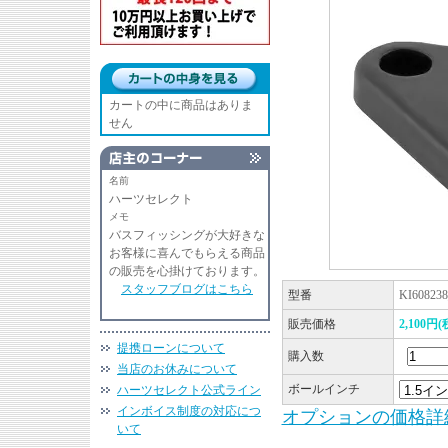
カートの中に商品はありま
せん
名前
ハーツセレクト
メモ
バスフィッシングが大好きな
お客様に喜んでもらえる商品
の販売を心掛けております。
スタッフブログはこちら
型番
KI608238
販売価格
2,100円(
提携ローンについて
購入数
当店のお休みについて
ボールインチ
ハーツセレクト公式ライン
インボイス制度の対応につ
オプションの価格詳
いて