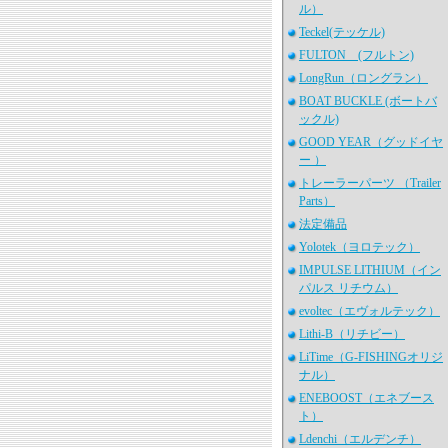
ル）
Teckel(テッケル)
FULTON (フルトン)
LongRun（ロングラン）
BOAT BUCKLE (ボートバ
ックル)
GOOD YEAR（グッドイヤ
ー ）
トレーラーパーツ （Trailer
Parts）
法定備品
Yolotek（ヨロテック）
IMPULSE LITHIUM（イン
パルス リチウム）
evoltec（エヴォルテック）
Lithi-B（リチビー）
LiTime（G-FISHINGオリジ
ナル）
ENEBOOST（エネブース
ト）
Ldenchi（エルデンチ）