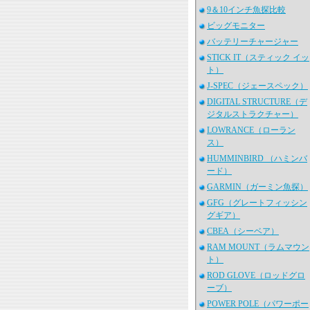
9＆10インチ魚探比較
ビッグモニター
バッテリーチャージャー
STICK IT（スティック イッ
ト）
J-SPEC（ジェースペック）
DIGITAL STRUCTURE（デ
ジタルストラクチャー）
LOWRANCE（ローラン
ス）
HUMMINBIRD （ハミンバ
ード）
GARMIN（ガーミン魚探）
GFG（グレートフィッシン
グギア）
CBEA（シーベア）
RAM MOUNT（ラムマウン
ト）
ROD GLOVE（ロッドグロ
ーブ）
POWER POLE（パワーポー