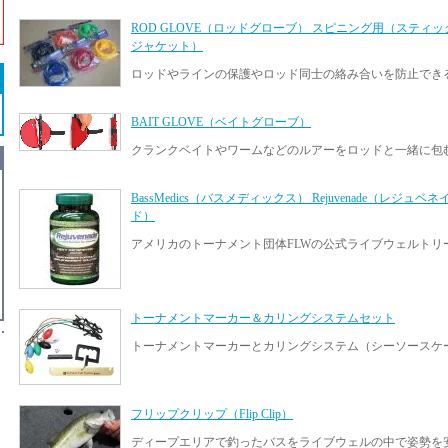
ROD GLOVE（ロッドグローブ） スピニング用（スティッ
ジャケット）
ロッドやラインの保護やロッド同士の絡み合いを防止でき
BAIT GLOVE（ベイトグローブ）
クランクベイトやワームなどのルアーをロッドと一緒に包
BassMedics（バスメディックス） Rejuvenade（レジュベネ
ド）
アメリカのトーナメント団体FLWの公式ライブウェルトリ
トーナメントマーカー＆カリングシステムセット
トーナメントマーカーとカリングシステム（シーソースケ
フリップクリップ（Flip Clip）
ディープエリアで釣ったバスをライブウェルの中で姿勢を