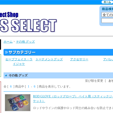
ホーム
>
その他 グッズ
セーブフェイス・ラ
トーナメントグッズ
アクセサリー
アパレ
イジャケ
その他 グッズ
並び順を変更
[
お
全 [
6
] 商品中 [
1
-
6
] 商品を表示しています。
ROD GLOVE（ロッドグローブ） ベイト用（スティックジ
ケット）
ロッドやラインの保護やロッド同士の絡み合いを防止でき