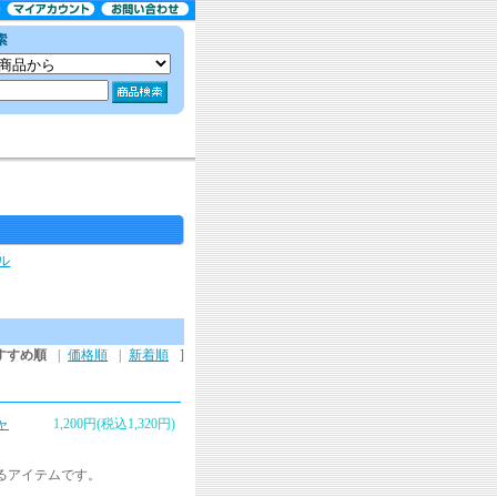
ル
すすめ順
|
価格順
|
新着順
]
ャ
1,200円(税込1,320円)
るアイテムです。