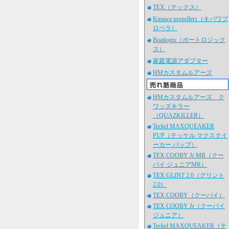
TEX（テックス）
Kipawa propellers（キパワプ
ロペラ）
Boatlogix（ボートロジック
ス）
家庭電源アダプター
HMカスタムルアーズ
HMカスタムルアーズ ク
ワッズキラー
（QUAZKILLER）
Teckel MAXQUEAKER
PUP（テッケル マクスクイ
ーカー パップ）
TEX COOBY Jr MR（クー
バイ ジュニアMR）
TEX GLINT 2.0（グリント
2.0）
TEX COOBY（クーバイ）
TEX COOBY Jr（クーバイ
ジュニア）
Teckel MAXQUEAKER（テ