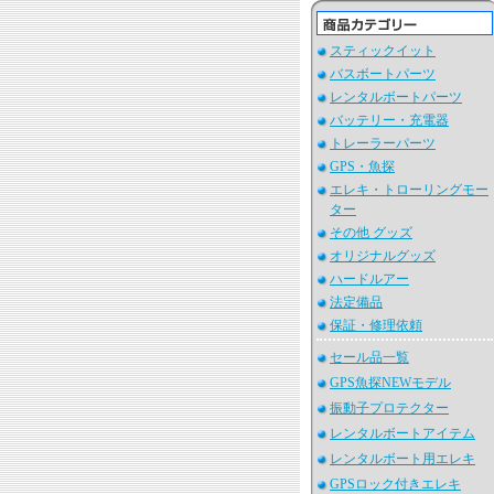
スティックイット
バスボートパーツ
レンタルボートパーツ
バッテリー・充電器
トレーラーパーツ
GPS・魚探
エレキ・トローリングモー
ター
その他 グッズ
オリジナルグッズ
ハードルアー
法定備品
保証・修理依頼
セール品一覧
GPS魚探NEWモデル
振動子プロテクター
レンタルボートアイテム
レンタルボート用エレキ
GPSロック付きエレキ