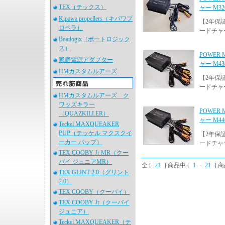
TEX（テックス）
ャー M32
Kipawa propellers（キパワプ
【2年保
ロペラ）
ードチャ
Boatlogix（ボートロジック
ス）
POWER
家庭電源アダプター
ャー M43
HMカスタムルアーズ
【2年保
ードチャ
HMカスタムルアーズ ク
ワッズキラー
POWER
（QUAZKILLER）
ャー M44
Teckel MAXQUEAKER
PUP（テッケル マクスクイ
【2年保
ーカー パップ）
ードチャ
TEX COOBY Jr MR（クー
バイ ジュニアMR）
全 [
21
] 商品中 [
1
-
21
] 
TEX GLINT 2.0（グリント
2.0）
TEX COOBY（クーバイ）
TEX COOBY Jr（クーバイ
ジュニア）
Teckel MAXQUEAKER（テ