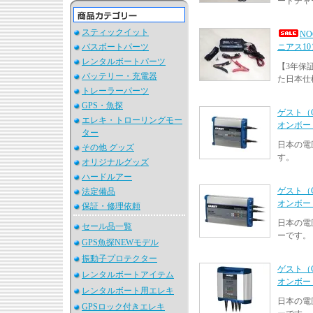
ードチャ
スティックイット
NO
バスボートパーツ
ニアス10
レンタルボートパーツ
【3年保
バッテリー・充電器
た日本仕
トレーラーパーツ
GPS・魚探
ゲスト（G
エレキ・トローリングモー
オンボード
ター
日本の電
その他 グッズ
す。
オリジナルグッズ
ハードルアー
ゲスト（G
法定備品
オンボード
保証・修理依頼
日本の電
セール品一覧
ーです。
GPS魚探NEWモデル
振動子プロテクター
ゲスト（G
レンタルボートアイテム
オンボード
レンタルボート用エレキ
日本の電
GPSロック付きエレキ