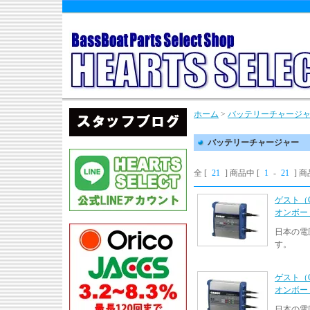
ホーム
>
バッテリーチャージ
バッテリーチャージャー
全 [
21
] 商品中 [
1
-
21
] 
ゲスト（G
オンボード
日本の電
す。
ゲスト（G
オンボード
日本の電