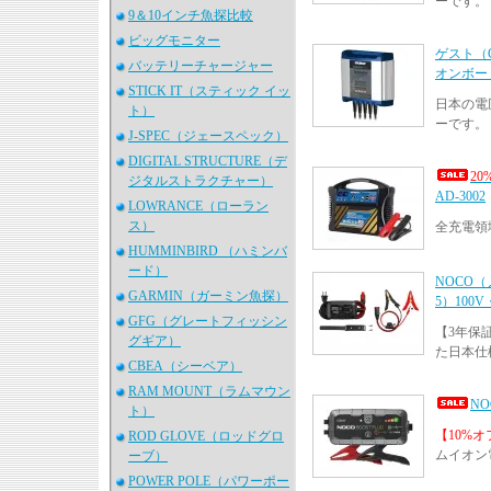
ーです。
9＆10インチ魚探比較
ビッグモニター
ゲスト（G
バッテリーチャージャー
オンボード
STICK IT（スティック イッ
日本の電
ト）
ーです。
J-SPEC（ジェースペック）
DIGITAL STRUCTURE（デ
2
ジタルストラクチャー）
AD-3002
LOWRANCE（ローラン
ス）
全充電領
HUMMINBIRD （ハミンバ
ード）
NOCO（
GARMIN（ガーミン魚探）
5）100V
GFG（グレートフィッシン
【3年保
グギア）
た日本仕
CBEA（シーベア）
RAM MOUNT（ラムマウン
N
ト）
【10%
ROD GLOVE（ロッドグロ
ムイオン
ーブ）
POWER POLE（パワーポー