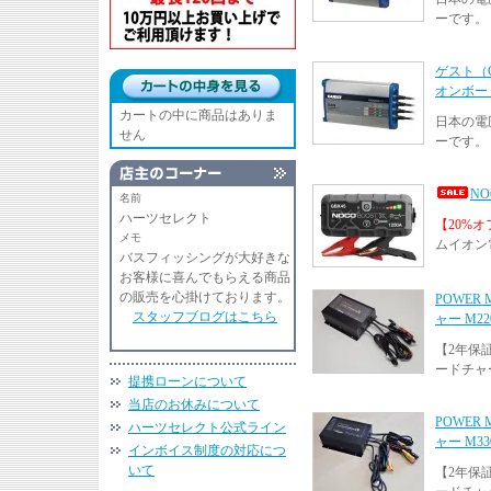
ーです。
ゲスト（G
オンボード
カートの中に商品はありま
日本の電
せん
ーです。
N
名前
ハーツセレクト
【20%
メモ
ムイオン
バスフィッシングが大好きな
お客様に喜んでもらえる商品
の販売を心掛けております。
POWER
スタッフブログはこちら
ャー M22
【2年保
ードチャ
提携ローンについて
当店のお休みについて
POWER
ハーツセレクト公式ライン
ャー M33
インボイス制度の対応につ
いて
【2年保