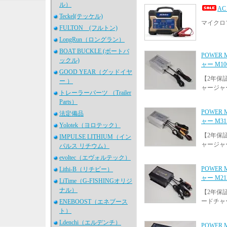
ル）
AC
Teckel(テッケル)
マイクロ
FULTON (フルトン)
LongRun（ロングラン）
BOAT BUCKLE (ボートバ
POWER
ックル)
ャー M10
GOOD YEAR（グッドイヤ
【2年保
ー ）
ャージャ
トレーラーパーツ （Trailer
Parts）
POWER
法定備品
ャー M31
Yolotek（ヨロテック）
【2年保
IMPULSE LITHIUM（イン
ャージャ
パルス リチウム）
evoltec（エヴォルテック）
POWER
Lithi-B（リチビー）
ャー M21
LiTime（G-FISHINGオリジ
ナル）
【2年保
ードチャ
ENEBOOST（エネブース
ト）
Ldenchi（エルデンチ）
POWER